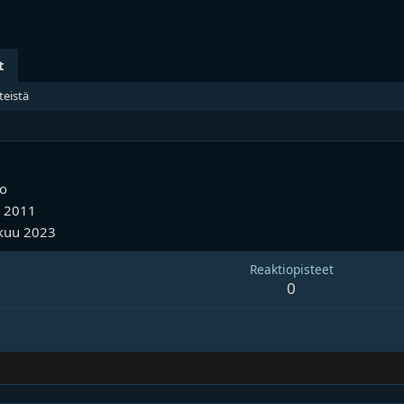
t
teistä
io
u 2011
kuu 2023
Reaktiopisteet
0