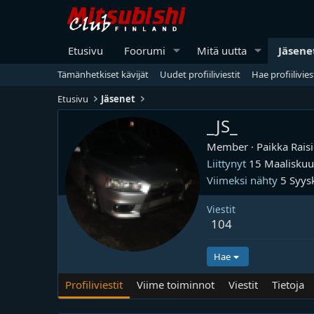
Etusivu
Foorumi
Mitä uutta
Jäsene
Tämänhetkiset kävijät
Uudet profiiliviestit
Hae profiilivies
Etusivu
Jäsenet
_JS_
Member
·
Paikka
Rais
Liittynyt
15 Maalisku
Viimeksi nähty
5 Syys
Viestit
104
Hae
Profiliviestit
Viime toiminnot
Viestit
Tietoja