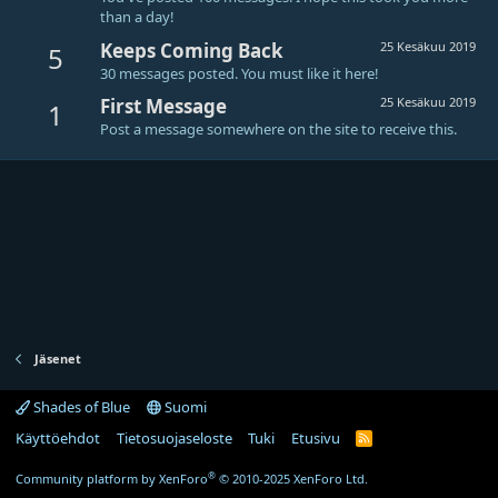
than a day!
Keeps Coming Back
25 Kesäkuu 2019
5
30 messages posted. You must like it here!
First Message
25 Kesäkuu 2019
1
Post a message somewhere on the site to receive this.
Jäsenet
Shades of Blue
Suomi
Käyttöehdot
Tietosuojaseloste
Tuki
Etusivu
R
S
S
®
Community platform by XenForo
© 2010-2025 XenForo Ltd.