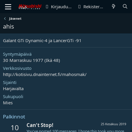
Kirjaudu sisään
Rekisteröidy
Jäsenet
ahis
Galant GTi Dynamic-4 ja LancerGTi -91
Syntymäpäivä
30 Marraskuu 1977 (Ikä 48)
Verkkosivusto
http://kotisivu.dnainternet.fi/mahosmak/
Sijainti
Harjavalta
Sukupuoli
Mies
Palkinnot
Can't Stop!
25 Kesäkuu 2019
10
You've posted 100 messages. I hope this took you more