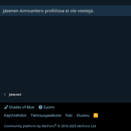
Jäsenen Aimoantero profiilissa ei ole viestejä.
Jäsenet
Shades of Blue
Suomi
Käyttöehdot
Tietosuojaseloste
Tuki
Etusivu
R
S
S
®
Community platform by XenForo
© 2010-2025 XenForo Ltd.