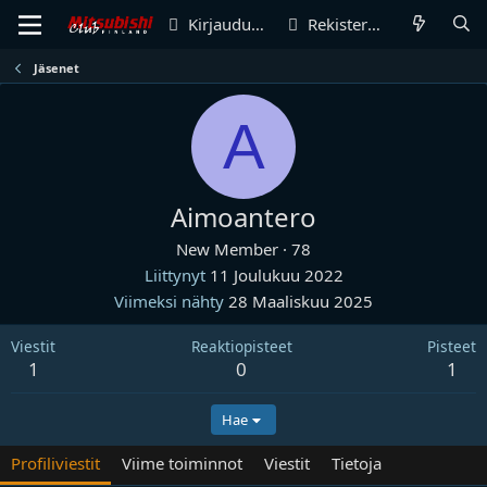
Kirjaudu sisään
Rekisteröidy
Jäsenet
A
Aimoantero
New Member
·
78
Liittynyt
11 Joulukuu 2022
Viimeksi nähty
28 Maaliskuu 2025
Viestit
Reaktiopisteet
Pisteet
1
0
1
Hae
Profiliviestit
Viime toiminnot
Viestit
Tietoja