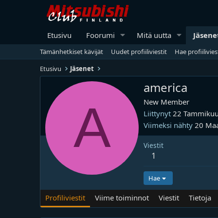
Etusivu
Foorumi
Mitä uutta
Jäsene
Tämänhetkiset kävijät
Uudet profiiliviestit
Hae profiilivies
Etusivu
Jäsenet
america
A
New Member
Liittynyt
22 Tammikuu
Viimeksi nähty
20 Maa
Viestit
1
Hae
Profiliviestit
Viime toiminnot
Viestit
Tietoja