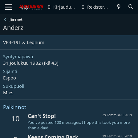
Kirjaudu sisään
Rekisteröidy
Jäsenet
Anderz
VR4-19T & Legnum
Syntymäpäivä
31 Joulukuu 1982 (Ikä 43)
Sijainti
Espoo
Sukupuoli
Mies
Palkinnot
Can't Stop!
29 Tammikuu 2019
10
You've posted 100 messages. I hope this took you more
than a day!
Keeps Coming Back
29 Tammikuu 2019