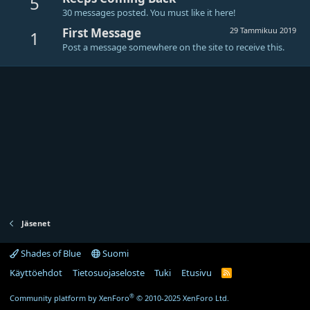
5
30 messages posted. You must like it here!
First Message
29 Tammikuu 2019
1
Post a message somewhere on the site to receive this.
Jäsenet
Shades of Blue
Suomi
Käyttöehdot
Tietosuojaseloste
Tuki
Etusivu
R
S
S
®
Community platform by XenForo
© 2010-2025 XenForo Ltd.