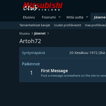
Etusivu
Foorumi
Mitä uutta
Jäsene
Tämänhetkiset kävijät
Uudet profiiliviestit
Hae profiilivies
Etusivu
Jäsenet
Artoh72
Syntymäpäivä
20 Kesäkuu 1972 (Ikä 
Palkinnot
First Message
1
Post a message somewhere on the site to recei