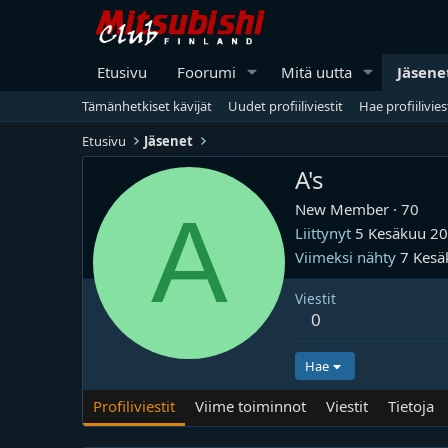
Etusivu
Foorumi
Mitä uutta
Jäsene
Tämänhetkiset kävijät
Uudet profiiliviestit
Hae profiilivies
Etusivu
Jäsenet
A's
A
New Member
·
70
Liittynyt
5 Kesäkuu 2
Viimeksi nähty
7 Kesä
Viestit
0
Hae
Profiliviestit
Viime toiminnot
Viestit
Tietoja