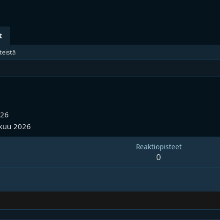
t
teistä
026
kuu 2026
Reaktiopisteet
0