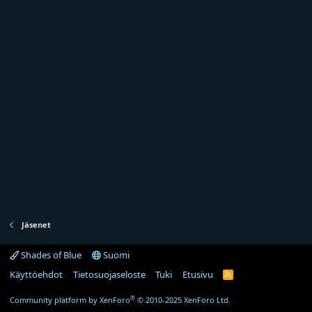
Jäsenet
Shades of Blue
Suomi
Käyttöehdot
Tietosuojaseloste
Tuki
Etusivu
R
S
S
®
Community platform by XenForo
© 2010-2025 XenForo Ltd.