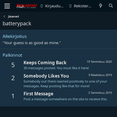
Kirjaudu sisään
Rekisteröidy
Jäsenet
batterypack
Allekirjoitus
"Your guess is as good as mine."
Palkinnot
Keeps Coming Back
19 Tammikuu 2020
5
30 messages posted. You must like it here!
Somebody Likes You
9 Maaliskuu 2019
2
Somebody out there reacted positively to one of your
messages. Keep posting like that for more!
First Message
3 Tammikuu 2019
1
Post a message somewhere on the site to receive this.