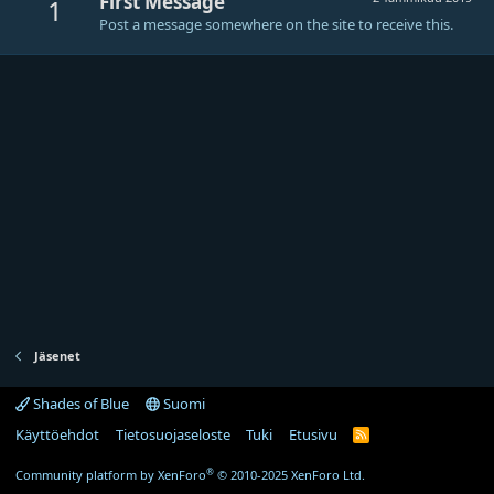
First Message
1
Post a message somewhere on the site to receive this.
Jäsenet
Shades of Blue
Suomi
Käyttöehdot
Tietosuojaseloste
Tuki
Etusivu
R
S
S
®
Community platform by XenForo
© 2010-2025 XenForo Ltd.