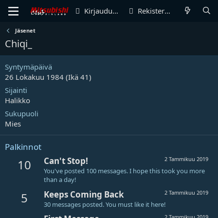
Kirjaudu sisään
Rekisteröidy
Jäsenet
Chiqi_
Syntymäpäivä
26 Lokakuu 1984 (Ikä 41)
Sijainti
Halikko
Sukupuoli
Mies
Palkinnot
Can't Stop!
2 Tammikuu 2019
10
You've posted 100 messages. I hope this took you more
than a day!
Keeps Coming Back
2 Tammikuu 2019
5
30 messages posted. You must like it here!
2 Tammikuu 2019