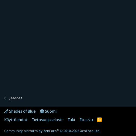
Jäsenet
Shades of Blue
Suomi
Käyttöehdot
Tietosuojaseloste
Tuki
Etusivu
R
S
S
®
Community platform by XenForo
© 2010-2025 XenForo Ltd.