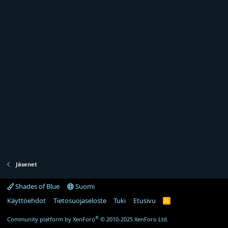
Jäsenet
Shades of Blue
Suomi
Käyttöehdot
Tietosuojaseloste
Tuki
Etusivu
R
S
S
®
Community platform by XenForo
© 2010-2025 XenForo Ltd.