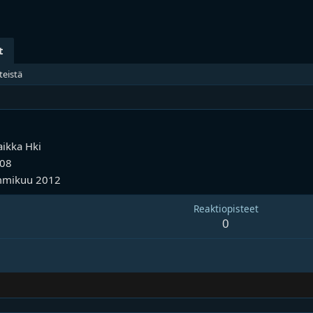
t
teistä
aikka
Hki
008
mmikuu 2012
Reaktiopisteet
0