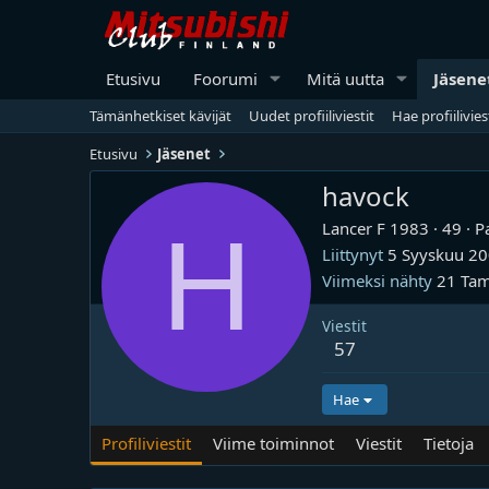
Etusivu
Foorumi
Mitä uutta
Jäsene
Tämänhetkiset kävijät
Uudet profiiliviestit
Hae profiilivies
Etusivu
Jäsenet
havock
H
Lancer F 1983
·
49
·
P
Liittynyt
5 Syyskuu 2
Viimeksi nähty
21 Ta
Viestit
57
Hae
Profiliviestit
Viime toiminnot
Viestit
Tietoja