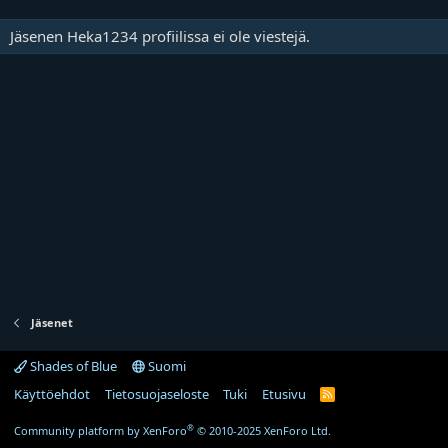
Jäsenen Heka1234 profiilissa ei ole viestejä.
Jäsenet
Shades of Blue
Suomi
Käyttöehdot
Tietosuojaseloste
Tuki
Etusivu
R
S
S
®
Community platform by XenForo
© 2010-2025 XenForo Ltd.