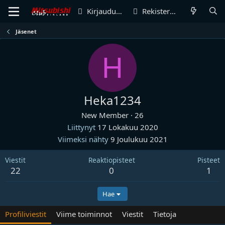
Kirjaudu sisään
Rekisteröidy
Jäsenet
H
Heka1234
New Member
·
26
Liittynyt
17 Lokakuu 2020
Viimeksi nähty
9 Joulukuu 2021
Viestit
Reaktiopisteet
Pisteet
22
0
1
Hae
Profiliviestit
Viime toiminnot
Viestit
Tietoja