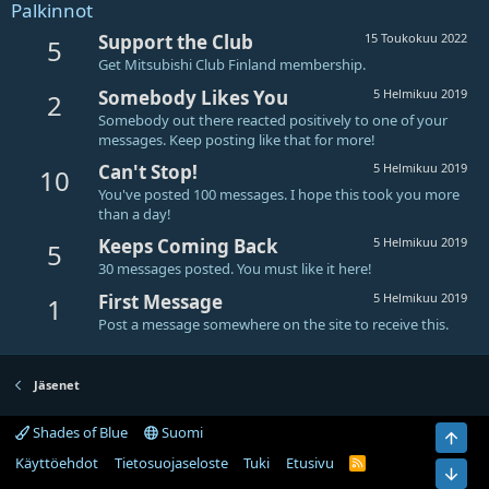
Palkinnot
Support the Club
15 Toukokuu 2022
5
Get Mitsubishi Club Finland membership.
Somebody Likes You
5 Helmikuu 2019
2
Somebody out there reacted positively to one of your
messages. Keep posting like that for more!
Can't Stop!
5 Helmikuu 2019
10
You've posted 100 messages. I hope this took you more
than a day!
Keeps Coming Back
5 Helmikuu 2019
5
30 messages posted. You must like it here!
First Message
5 Helmikuu 2019
1
Post a message somewhere on the site to receive this.
Jäsenet
Shades of Blue
Suomi
Ylös
Käyttöehdot
Tietosuojaseloste
Tuki
Etusivu
R
Bot
S