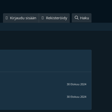
Kirjaudu sisään
Rekisteröidy
Haku
30 Elokuu 2024
30 Elokuu 2024