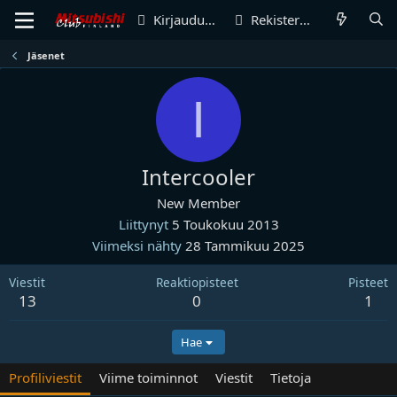
Kirjaudu sisään
Rekisteröidy
Jäsenet
I
Intercooler
New Member
Liittynyt
5 Toukokuu 2013
Viimeksi nähty
28 Tammikuu 2025
Viestit
Reaktiopisteet
Pisteet
13
0
1
Hae
Profiliviestit
Viime toiminnot
Viestit
Tietoja