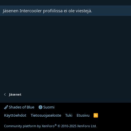
Jäsenen Intercooler profiilissa ei ole viestejä.
Jäsenet
Shades of Blue
Suomi
Käyttöehdot
Tietosuojaseloste
Tuki
Etusivu
R
S
S
®
Community platform by XenForo
© 2010-2025 XenForo Ltd.