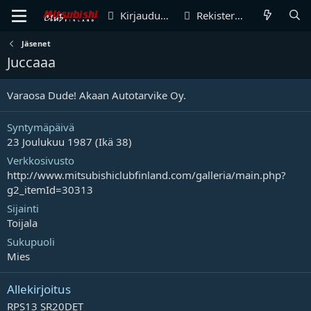
Kirjaudu sisään
Rekisteröidy
Jäsenet
Juccaaa
Varaosa Dude! Akaan Autotarvike Oy.
Syntymäpäivä
23 Joulukuu 1987 (Ikä 38)
Verkkosivusto
http://www.mitsubishiclubfinland.com/galleria/main.php?
g2_itemId=30313
Sijainti
Toijala
Sukupuoli
Mies
Allekirjoitus
RPS13 SR20DET