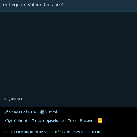
ex:Legnum ValtionRautatie-4
Jäsenet
Shades of Blue
Suomi
Käyttöehdot
Tietosuojaseloste
Tuki
Etusivu
R
S
S
®
Community platform by XenForo
© 2010-2025 XenForo Ltd.