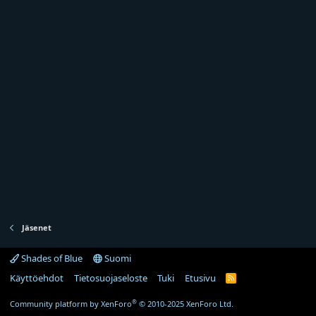
Jäsenet
Shades of Blue
Suomi
Käyttöehdot
Tietosuojaseloste
Tuki
Etusivu
R
S
S
®
Community platform by XenForo
© 2010-2025 XenForo Ltd.