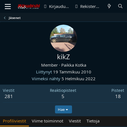
Kirjaudu sisään
Rekisteröidy
Jäsenet
kikZ
Member
·
Paikka
Kotka
Liittynyt
19 Tammikuu 2010
Viimeksi nähty
5 Helmikuu 2022
Viestit
Reaktiopisteet
Pisteet
281
5
18
Hae
Profiliviestit
Viime toiminnot
Viestit
Tietoja