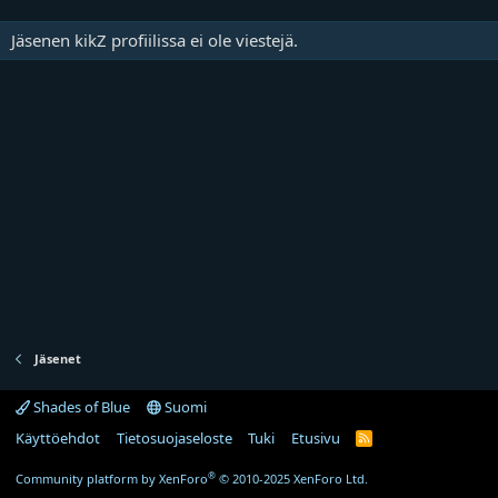
Jäsenen kikZ profiilissa ei ole viestejä.
Jäsenet
Shades of Blue
Suomi
Käyttöehdot
Tietosuojaseloste
Tuki
Etusivu
R
S
S
®
Community platform by XenForo
© 2010-2025 XenForo Ltd.