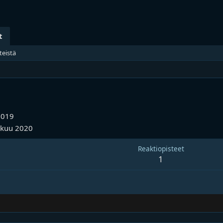
t
teistä
2019
ukuu 2020
Reaktiopisteet
1