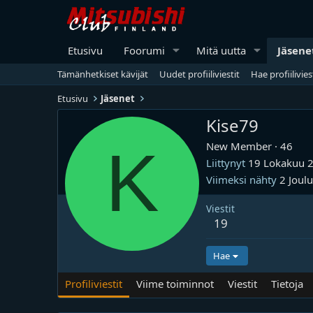
Etusivu
Foorumi
Mitä uutta
Jäsene
Tämänhetkiset kävijät
Uudet profiiliviestit
Hae profiilivies
Etusivu
Jäsenet
Kise79
K
New Member
·
46
Liittynyt
19 Lokakuu 
Viimeksi nähty
2 Joul
Viestit
19
Hae
Profiliviestit
Viime toiminnot
Viestit
Tietoja