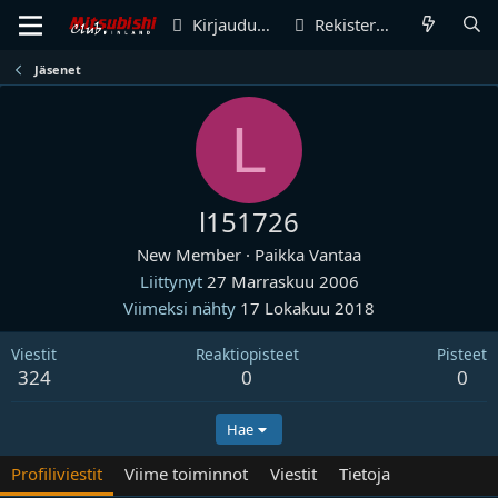
Kirjaudu sisään
Rekisteröidy
Jäsenet
L
l151726
New Member
·
Paikka
Vantaa
Liittynyt
27 Marraskuu 2006
Viimeksi nähty
17 Lokakuu 2018
Viestit
Reaktiopisteet
Pisteet
324
0
0
Hae
Profiliviestit
Viime toiminnot
Viestit
Tietoja