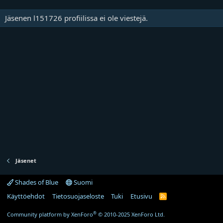
Jäsenen l151726 profiilissa ei ole viestejä.
Jäsenet
Shades of Blue
Suomi
Käyttöehdot
Tietosuojaseloste
Tuki
Etusivu
R
S
S
®
Community platform by XenForo
© 2010-2025 XenForo Ltd.