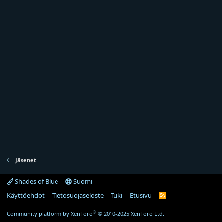
Jäsenet
Shades of Blue
Suomi
Käyttöehdot
Tietosuojaseloste
Tuki
Etusivu
R
S
S
®
Community platform by XenForo
© 2010-2025 XenForo Ltd.