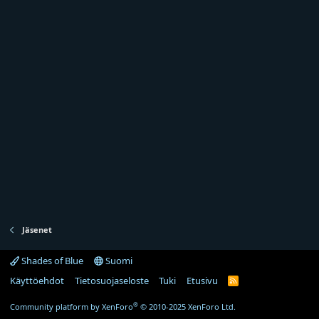
Jäsenet
Shades of Blue
Suomi
Käyttöehdot
Tietosuojaseloste
Tuki
Etusivu
R
S
S
®
Community platform by XenForo
© 2010-2025 XenForo Ltd.