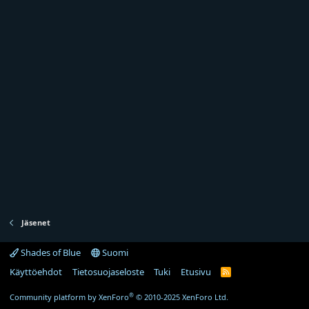
Jäsenet
Shades of Blue
Suomi
Käyttöehdot
Tietosuojaseloste
Tuki
Etusivu
R
S
S
®
Community platform by XenForo
© 2010-2025 XenForo Ltd.