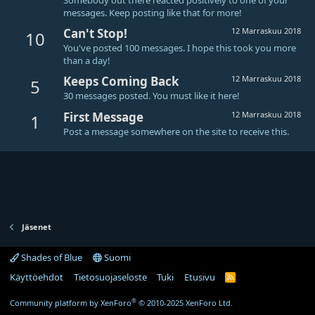
messages. Keep posting like that for more!
Can't Stop!
12 Marraskuu 2018
10
You've posted 100 messages. I hope this took you more
than a day!
Keeps Coming Back
12 Marraskuu 2018
5
30 messages posted. You must like it here!
First Message
12 Marraskuu 2018
1
Post a message somewhere on the site to receive this.
Jäsenet
Shades of Blue
Suomi
Käyttöehdot
Tietosuojaseloste
Tuki
Etusivu
R
S
S
®
Community platform by XenForo
© 2010-2025 XenForo Ltd.