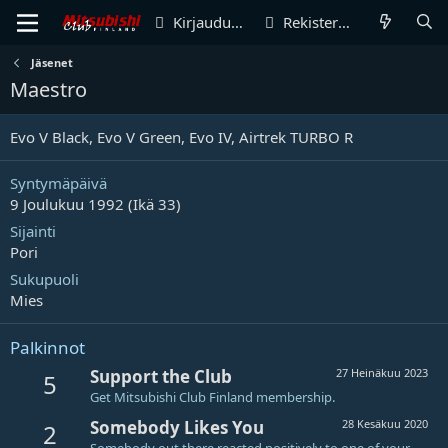
Kirjaudu sisään
Rekisteröidy
Jäsenet
Maestro
Evo V Black, Evo V Green, Evo IV, Airtrek TURBO R
Syntymäpäivä
9 Joulukuu 1992 (Ikä 33)
Sijainti
Pori
Sukupuoli
Mies
Palkinnot
Support the Club
27 Heinäkuu 2023
5
Get Mitsubishi Club Finland membership.
Somebody Likes You
28 Kesäkuu 2020
2
Somebody out there reacted positively to one of your