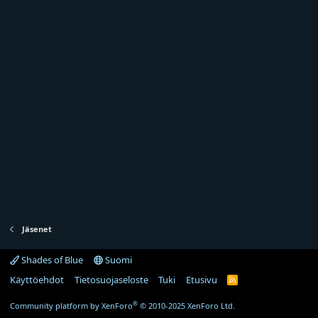
Jäsenet
Shades of Blue
Suomi
Käyttöehdot
Tietosuojaseloste
Tuki
Etusivu
R
S
S
®
Community platform by XenForo
© 2010-2025 XenForo Ltd.