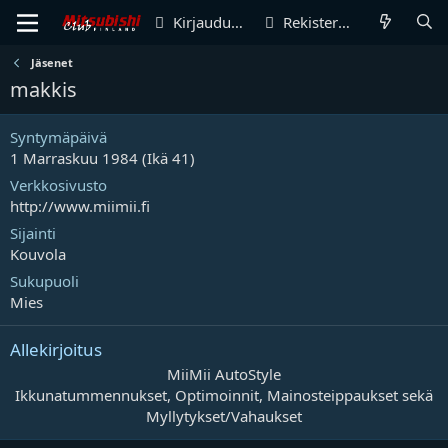
Kirjaudu sisään
Rekisteröidy
Jäsenet
makkis
Syntymäpäivä
1 Marraskuu 1984 (Ikä 41)
Verkkosivusto
http://www.miimii.fi
Sijainti
Kouvola
Sukupuoli
Mies
Allekirjoitus
MiiMii AutoStyle
Ikkunatummennukset, Optimoinnit, Mainosteippaukset sekä
Myllytykset/Vahaukset​