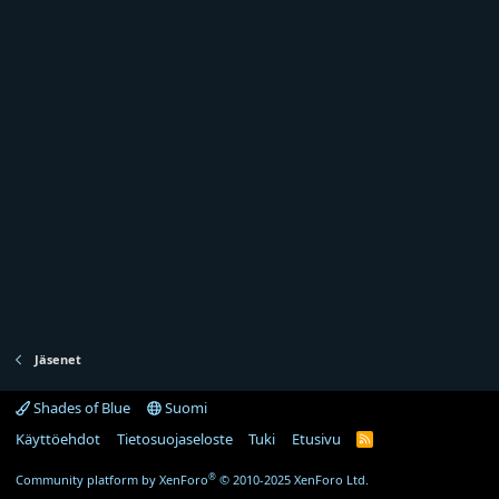
Jäsenet
Shades of Blue
Suomi
Käyttöehdot
Tietosuojaseloste
Tuki
Etusivu
R
S
S
®
Community platform by XenForo
© 2010-2025 XenForo Ltd.