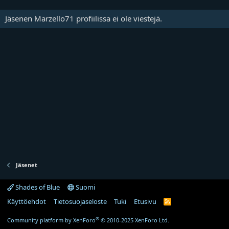
Jäsenen Marzello71 profiilissa ei ole viestejä.
Jäsenet
Shades of Blue
Suomi
Käyttöehdot
Tietosuojaseloste
Tuki
Etusivu
R
S
S
®
Community platform by XenForo
© 2010-2025 XenForo Ltd.