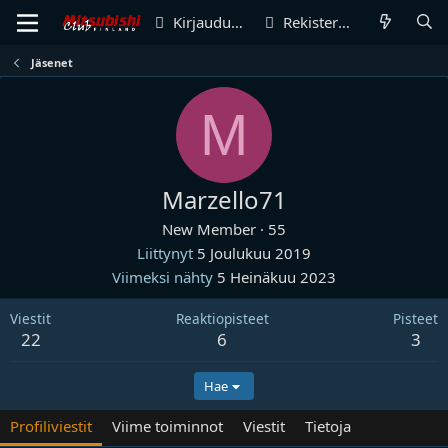
Kirjaudu sisään
Rekisteröidy
Jäsenet
M
Marzello71
New Member
·
55
Liittynyt
5 Joulukuu 2019
Viimeksi nähty
5 Heinäkuu 2023
Viestit
Reaktiopisteet
Pisteet
22
6
3
Hae
Profiliviestit
Viime toiminnot
Viestit
Tietoja