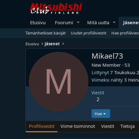
Etusivu
Foorumi
Mitä uutta
Jäsene
Tämänhetkiset kävijät
Uudet profiiliviestit
Hae profiilivies
Etusivu
Jäsenet
Mikael73
M
New Member
·
53
Liittynyt
7 Toukokuu 
Viimeksi nähty
3 Hein
Viestit
2
Hae
Profiliviestit
Viime toiminnot
Viestit
Tietoja