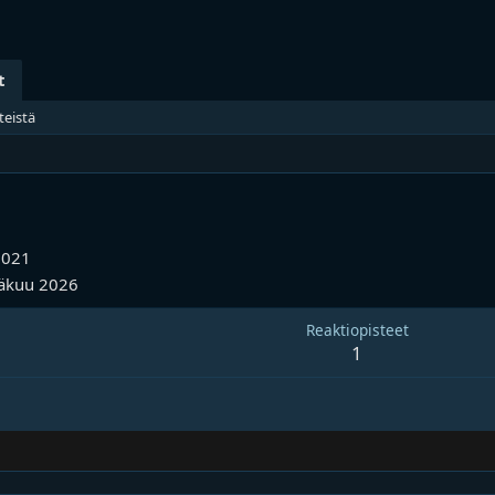
t
teistä
2021
äkuu 2026
Reaktiopisteet
1