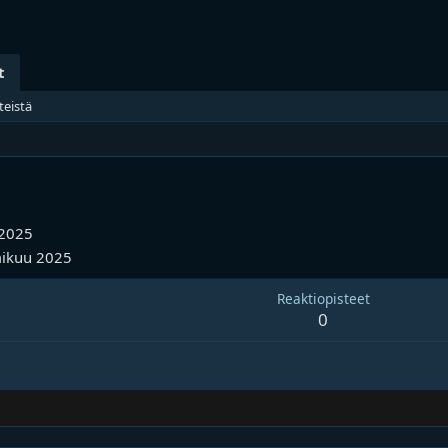
t
teistä
2025
ikuu 2025
Reaktiopisteet
0