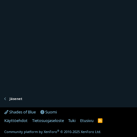
Jäsenet
Shades of Blue
Suomi
Käyttöehdot
Tietosuojaseloste
Tuki
Etusivu
R
S
S
®
Community platform by XenForo
© 2010-2025 XenForo Ltd.