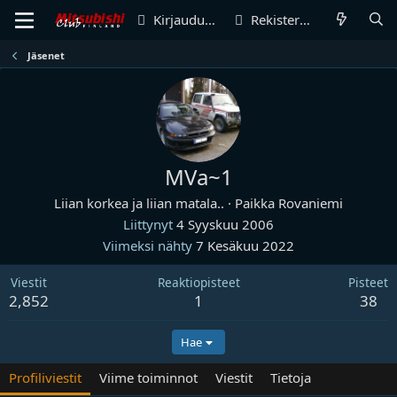
Kirjaudu sisään
Rekisteröidy
Jäsenet
MVa~1
Liian korkea ja liian matala..
·
Paikka
Rovaniemi
Liittynyt
4 Syyskuu 2006
Viimeksi nähty
7 Kesäkuu 2022
Viestit
Reaktiopisteet
Pisteet
2,852
1
38
Hae
Profiliviestit
Viime toiminnot
Viestit
Tietoja