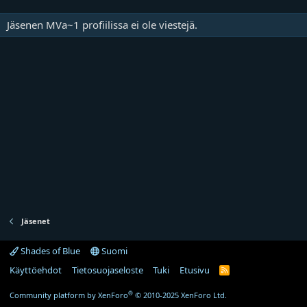
Jäsenen MVa~1 profiilissa ei ole viestejä.
Jäsenet
Shades of Blue
Suomi
Käyttöehdot
Tietosuojaseloste
Tuki
Etusivu
R
S
S
®
Community platform by XenForo
© 2010-2025 XenForo Ltd.