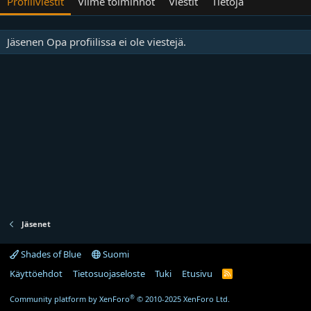
Profiliviestit
Viime toiminnot
Viestit
Tietoja
Jäsenen Opa profiilissa ei ole viestejä.
Jäsenet
Shades of Blue
Suomi
Käyttöehdot
Tietosuojaseloste
Tuki
Etusivu
R
S
S
®
Community platform by XenForo
© 2010-2025 XenForo Ltd.