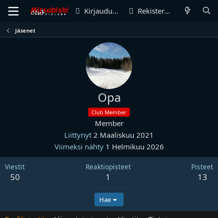
Kirjaudu sisään
Rekisteröidy
Jäsenet
Opa
Club Member
Member
Liittynyt
2 Maaliskuu 2021
Viimeksi nähty
1 Helmikuu 2026
Viestit
Reaktiopisteet
Pisteet
50
1
13
Hae