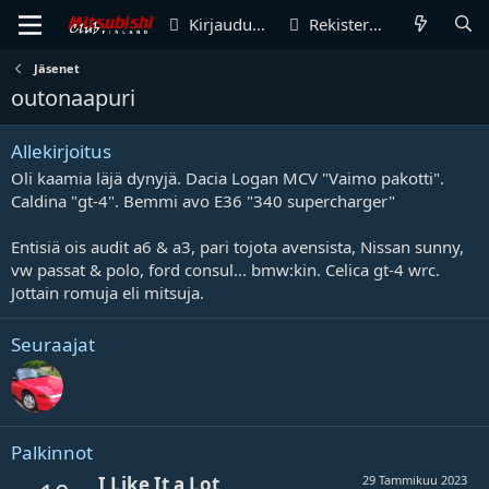
Kirjaudu sisään
Rekisteröidy
Jäsenet
outonaapuri
Allekirjoitus
Oli kaamia läjä dynyjä. Dacia Logan MCV "Vaimo pakotti".
Caldina "gt-4". Bemmi avo E36 "340 supercharger"
Entisiä ois audit a6 & a3, pari tojota avensista, Nissan sunny,
vw passat & polo, ford consul... bmw:kin. Celica gt-4 wrc.
Jottain romuja eli mitsuja.
Seuraajat
Palkinnot
I Like It a Lot
29 Tammikuu 2023