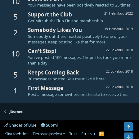
10
Your messages have been positively reacted to 25 times.
Support the Club
21 Helmikuu 2022
5
Get Mitsubishi Club Finland membership.
Somebody Likes You
19 Heinäkuu 2019
2
Somebody out there reacted positively to one of your
messages. Keep posting like that for more!
Can't Stop!
22 Lokakuu 2018
10
You've posted 100 messages. I hope this took you more
than a day!
Keeps Coming Back
22 Lokakuu 2018
5
30 messages posted. You must like it here!
First Message
22 Lokakuu 2018
1
Post a message somewhere on the site to receive this.
Jäsenet
Shades of Blue
Suomi
Ylös
Käyttöehdot
Tietosuojaseloste
Tuki
Etusivu
R
Bot
S