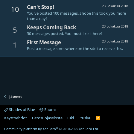
Can't Stop!
23 Lokakuu 2018
10
You've posted 100 messages. I hope this took you more
than a day!
Keeps Coming Back
23 Lokakuu 2018
5
30 messages posted. You must like it here!
First Message
23 Lokakuu 2018
1
Post a message somewhere on the site to receive this.
Jäsenet
Shades of Blue
Suomi
Käyttöehdot
Tietosuojaseloste
Tuki
Etusivu
R
S
S
®
Community platform by XenForo
© 2010-2025 XenForo Ltd.