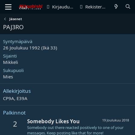
Kirjaudu sisään
Rekisteröidy
Jäsenet
PAJ3RO
Syntymäpäivä
26 Joulukuu 1992 (Ikä 33)
Sijainti
Mikkeli
Sukupuoli
Mies
Allekirjoitus
CP9A, E39A
Palkinnot
Somebody Likes You
19 Joulukuu 2018
2
Somebody out there reacted positively to one of your
messages. Keep posting like that for more!