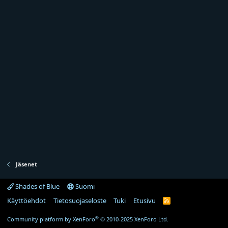
Jäsenet
Shades of Blue
Suomi
Käyttöehdot
Tietosuojaseloste
Tuki
Etusivu
R
S
S
®
Community platform by XenForo
© 2010-2025 XenForo Ltd.