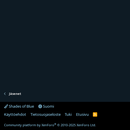
Jäsenet
Shades of Blue
Suomi
Käyttöehdot
Tietosuojaseloste
Tuki
Etusivu
R
S
S
®
Community platform by XenForo
© 2010-2025 XenForo Ltd.