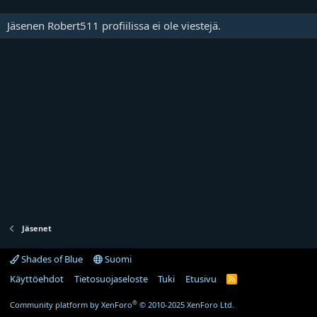
Jäsenen Robert511 profiilissa ei ole viestejä.
Jäsenet
Shades of Blue
Suomi
Käyttöehdot
Tietosuojaseloste
Tuki
Etusivu
R
S
S
®
Community platform by XenForo
© 2010-2025 XenForo Ltd.