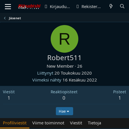
Kirjaudu sisään
Rekisteröidy
Jäsenet
R
Robert511
New Member
·
26
Liittynyt
20 Toukokuu 2020
Viimeksi nähty
16 Kesäkuu 2022
Viestit
Reaktiopisteet
Pisteet
1
0
1
Hae
Profiliviestit
Viime toiminnot
Viestit
Tietoja