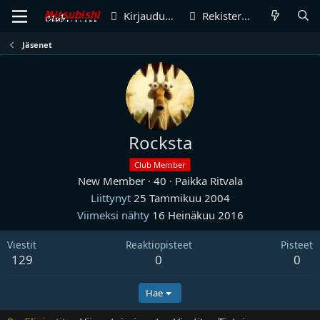
Kirjaudu sisään
Rekisteröidy
Jäsenet
Rocksta
Club Member
New Member
·
40
·
Paikka
Ritvala
Liittynyt
25 Tammikuu 2004
Viimeksi nähty
16 Heinäkuu 2016
Viestit
Reaktiopisteet
Pisteet
129
0
0
Hae