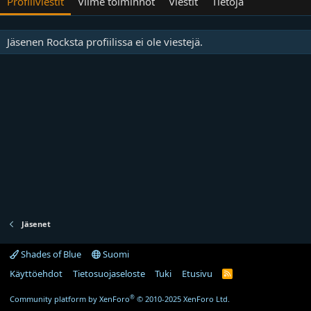
Profiliviestit
Viime toiminnot
Viestit
Tietoja
Jäsenen Rocksta profiilissa ei ole viestejä.
Jäsenet
Shades of Blue
Suomi
Käyttöehdot
Tietosuojaseloste
Tuki
Etusivu
R
S
S
®
Community platform by XenForo
© 2010-2025 XenForo Ltd.