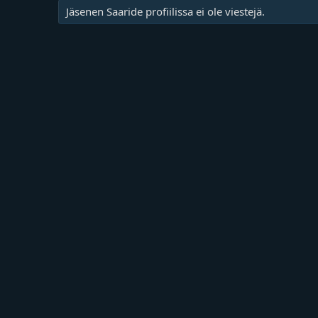
Jäsenen Saaride profiilissa ei ole viestejä.