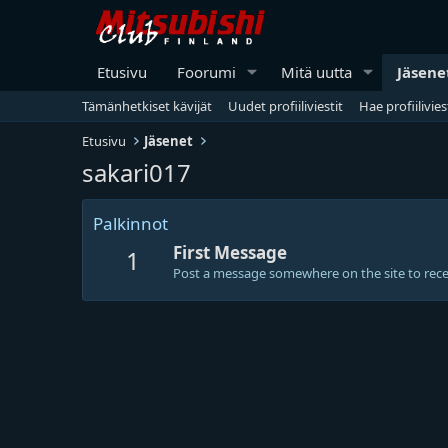
Etusivu
Foorumi
Mitä uutta
Jäsene
Tämänhetkiset kävijät
Uudet profiiliviestit
Hae profiilivies
Etusivu
Jäsenet
sakari017
Palkinnot
First Message
1
Post a message somewhere on the site to recei