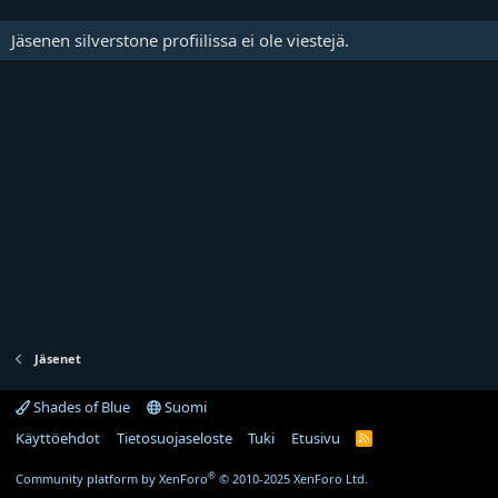
Jäsenen silverstone profiilissa ei ole viestejä.
Jäsenet
Shades of Blue
Suomi
Käyttöehdot
Tietosuojaseloste
Tuki
Etusivu
R
S
S
®
Community platform by XenForo
© 2010-2025 XenForo Ltd.