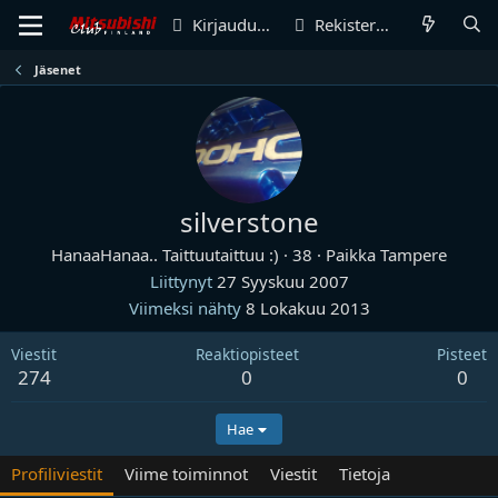
Kirjaudu sisään
Rekisteröidy
Jäsenet
silverstone
HanaaHanaa.. Taittuutaittuu :)
·
38
·
Paikka
Tampere
Liittynyt
27 Syyskuu 2007
Viimeksi nähty
8 Lokakuu 2013
Viestit
Reaktiopisteet
Pisteet
274
0
0
Hae
Profiliviestit
Viime toiminnot
Viestit
Tietoja