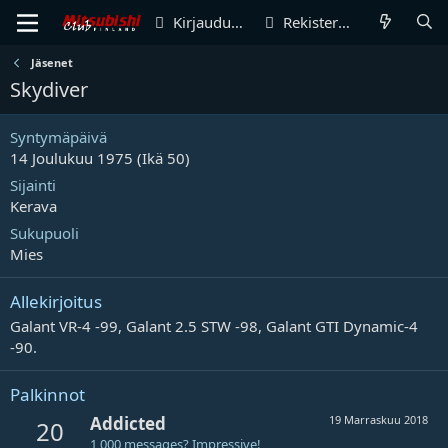
Kirjaudu sisään
Rekisteröidy
Jäsenet
Skydiver
Syntymäpäivä
14 Joulukuu 1975 (Ikä 50)
Sijainti
Kerava
Sukupuoli
Mies
Allekirjoitus
Galant VR-4 -99, Galant 2.5 STW -98, Galant GTI Dynamic-4
-90.
Palkinnot
Addicted
19 Marraskuu 2018
20
1,000 messages? Impressive!