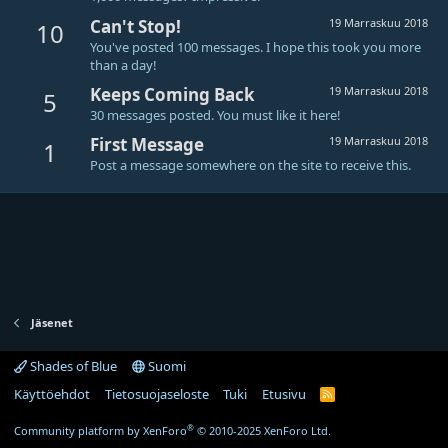
Can't Stop!
19 Marraskuu 2018
10
You've posted 100 messages. I hope this took you more
than a day!
Keeps Coming Back
19 Marraskuu 2018
5
30 messages posted. You must like it here!
First Message
19 Marraskuu 2018
1
Post a message somewhere on the site to receive this.
Jäsenet
Shades of Blue
Suomi
Käyttöehdot
Tietosuojaseloste
Tuki
Etusivu
R
S
S
®
Community platform by XenForo
© 2010-2025 XenForo Ltd.