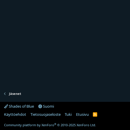
Jäsenet
Shades of Blue
Suomi
Käyttöehdot
Tietosuojaseloste
Tuki
Etusivu
R
S
S
®
Community platform by XenForo
© 2010-2025 XenForo Ltd.