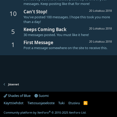
messages. Keep posting like that for more!
Can't Stop!
20 Lokakuu 2018
10
You've posted 100 messages. I hope this took you more
than a day!
Keeps Coming Back
20 Lokakuu 2018
5
30 messages posted. You must like it here!
First Message
20 Lokakuu 2018
1
Post a message somewhere on the site to receive this.
Jäsenet
Shades of Blue
Suomi
Käyttöehdot
Tietosuojaseloste
Tuki
Etusivu
R
S
S
®
Community platform by XenForo
© 2010-2025 XenForo Ltd.