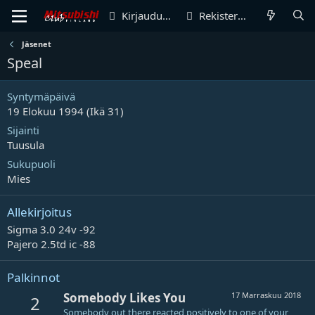
Kirjaudu sisään
Rekisteröidy
Jäsenet
Speal
Syntymäpäivä
19 Elokuu 1994 (Ikä 31)
Sijainti
Tuusula
Sukupuoli
Mies
Allekirjoitus
Sigma 3.0 24v -92
Pajero 2.5td ic -88
Palkinnot
Somebody Likes You
17 Marraskuu 2018
2
Somebody out there reacted positively to one of your