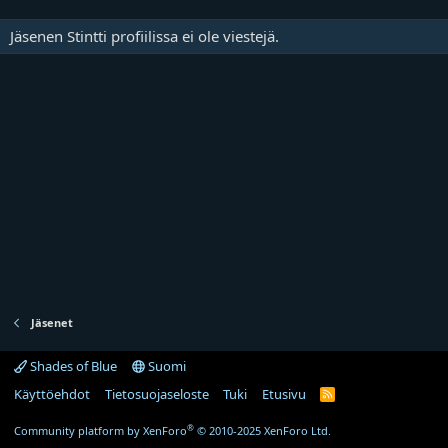
Jäsenen Stintti profiilissa ei ole viestejä.
Jäsenet
Shades of Blue
Suomi
Käyttöehdot
Tietosuojaseloste
Tuki
Etusivu
R
S
S
®
Community platform by XenForo
© 2010-2025 XenForo Ltd.