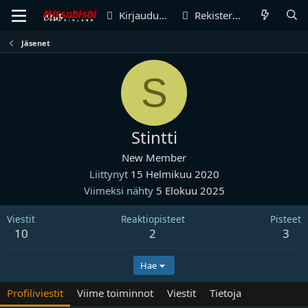
Kirjaudu sisään
Rekisteröidy
Jäsenet
S
Stintti
New Member
Liittynyt
15 Helmikuu 2020
Viimeksi nähty
5 Elokuu 2025
Viestit
Reaktiopisteet
Pisteet
10
2
3
Hae
Profiliviestit
Viime toiminnot
Viestit
Tietoja