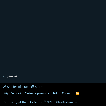
Jäsenet
Shades of Blue
Suomi
Käyttöehdot
Tietosuojaseloste
Tuki
Etusivu
R
S
S
®
Community platform by XenForo
© 2010-2025 XenForo Ltd.