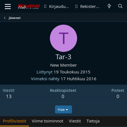
Kirjaudu sisään
Rekisteröidy
Jäsenet
T
Tar-3
New Member
Liittynyt
19 Toukokuu 2015
Viimeksi nähty
17 Huhtikuu 2016
Viestit
Reaktiopisteet
Pisteet
13
0
0
Hae
Profiliviestit
Viime toiminnot
Viestit
Tietoja