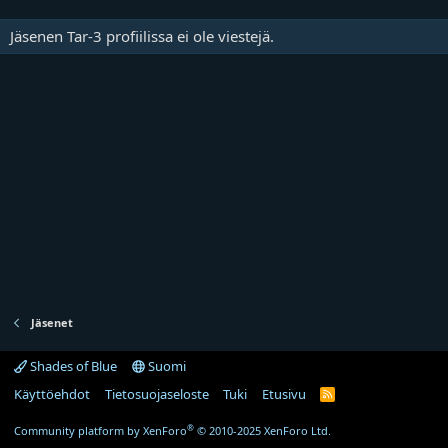
Jäsenen Tar-3 profiilissa ei ole viestejä.
Jäsenet
Shades of Blue
Suomi
Käyttöehdot
Tietosuojaseloste
Tuki
Etusivu
R
S
S
®
Community platform by XenForo
© 2010-2025 XenForo Ltd.