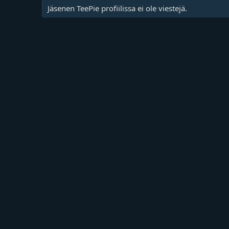
Jäsenen TeePie profiilissa ei ole viestejä.