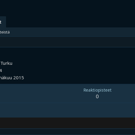
t
teistä
a
Turku
4
näkuu 2015
Reaktiopisteet
0