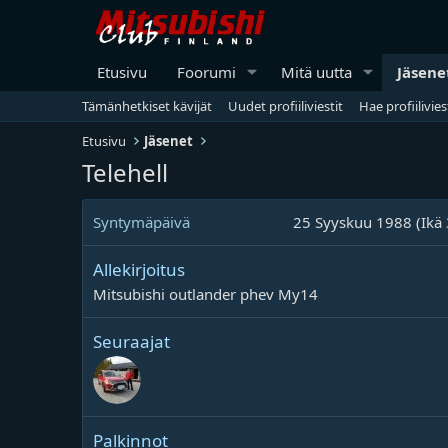
Etusivu
Foorumi
Mitä uutta
Jäsene
Tämänhetkiset kävijät
Uudet profiiliviestit
Hae profiilivies
Etusivu
Jäsenet
Telehell
Syntymäpäivä
25 Syyskuu 1988 (Ikä 
Allekirjoitus
Mitsubishi outlander phev My14
Seuraajat
Palkinnot